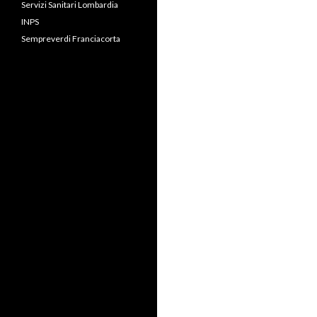
Servizi Sanitari Lombardia
INPS
Sempreverdi Franciacorta