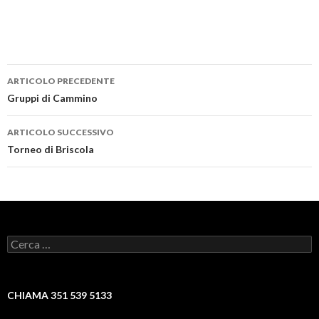
Navigazione
ARTICOLO PRECEDENTE
articolo
Gruppi di Cammino
ARTICOLO SUCCESSIVO
Torneo di Briscola
Ricerca
per:
CHIAMA 351 539 5133