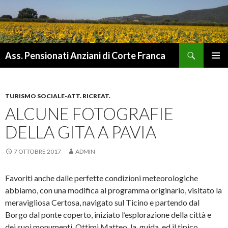
Cerca
Ass. Pensionati Anziani di Corte Franca
VAI
MENU
AL
PRINCI
CONTENUTO
TURISMO SOCIALE-ATT. RICREAT.
ALCUNE FOTOGRAFIE
DELLA GITA A PAVIA
7 OTTOBRE 2017
ADMIN
Favoriti anche dalle perfette condizioni meteorologiche
abbiamo, con una modifica al programma originario, visitato la
meravigliosa Certosa, navigato sul Ticino e partendo dal
Borgo dal ponte coperto, iniziato l’esplorazione della città e
dei suoi monumenti. Ottimi Matteo, la guida, ed il tipico